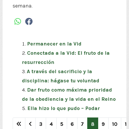
semana.
Permanecer en la Vid
Conectada a la Vid: El fruto de la
resurrección
A través del sacrificio y la
disciplina: hágase tu voluntad
Dar fruto como máxima prioridad
de la obediencia y la vida en el Reino
Ella hizo lo que pudo – Podar
3
4
5
6
7
8
9
10
11
Página 8 de 809