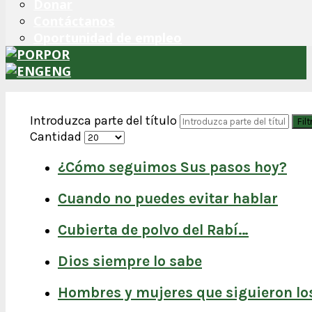
Donar
Contáctanos
Oportunidad de empleo
POR
ENG
Introduzca parte del título
Filt
Cantidad
¿Cómo seguimos Sus pasos hoy?
Cuando no puedes evitar hablar
Cubierta de polvo del Rabí…
Dios siempre lo sabe
Hombres y mujeres que siguieron lo