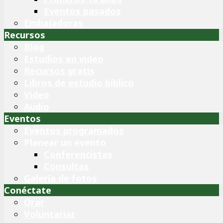
Eventos pasados
Embajadoras
Recursos
Blog
Estudios en video
Recursos gratis
Libros de estudio bíblico
Video
Audio
Eventos
Eventos programados
Planear un evento
Conferencistas
Consultas
Galería de fotos
Conéctate
Orar
Voluntariar