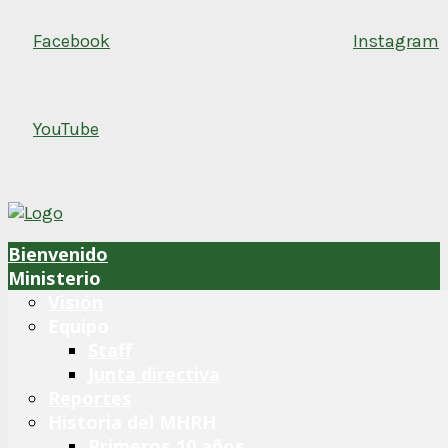
Facebook
Instagram
YouTube
Bienvenido
Ministerio
Visión
Equipo
Staff
Junta directiva
Reportes
Historia del MHRH
Primeros 10 años