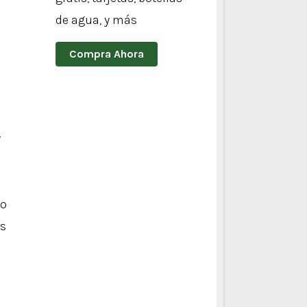
de agua, y más
Compra Ahora
y
io
es