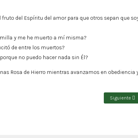
l fruto del Espíritu del amor para que otros sepan que so
emilla y me he muerto a mí misma?
citó de entre los muertos?
porque no puedo hacer nada sin Él?
nas Rosa de Hierro mientras avanzamos en obediencia 
 Iglesia primitiva
Artículo sigu
Siguiente