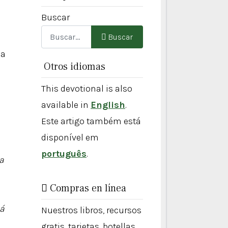
Buscar
Buscar
sa
Otros idiomas
This devotional is also
available in
English
.
Este artigo também está
disponível em
português
.
a
Compras en línea
tá
Nuestros libros, recursos
gratis, tarjetas, botellas