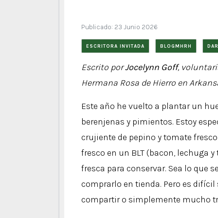
Publicado: 23 Junio 2026
ESCRITORA INVITADA
BLOGMHRH
DA
Escrito por
Jocelynn Goff
, voluntar
Hermana Rosa de Hierro en Arkans
Este año he vuelto a plantar un hu
berenjenas y pimientos. Estoy esp
crujiente de pepino y tomate fresc
fresco en un BLT (bacon, lechuga y
fresca para conservar. Sea lo que se
comprarlo en tienda. Pero es difíci
compartir o simplemente mucho tra