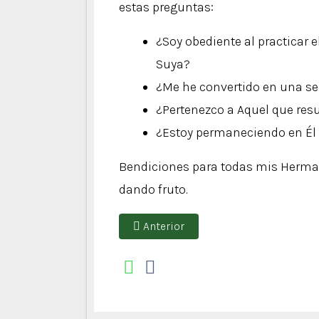
estas preguntas:
¿Soy obediente al practicar e
Suya?
¿Me he convertido en una s
¿Pertenezco a Aquel que resu
¿Estoy permaneciendo en Él 
Bendiciones para todas mis Herma
dando fruto.
Artículo anterior: Cómo daba fruto la
Anterior