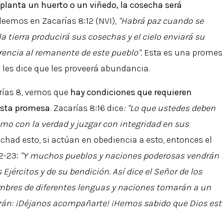
planta un huerto o un viñedo, la cosecha será
eemos en Zacarías 8:12 (NVI),
"Habrá paz cuando se
la tierra producirá sus cosechas y el cielo enviará su
rencia al remanente de este pueblo".
Esta es una prome
s les dice que les proveerá abundancia.
rías 8, vemos que
hay condiciones que requieren
esta promesa
. Zacarías 8:16 dice
: "Lo que ustedes deben
imo con la verdad y juzgar con integridad en sus
uchad esto, si actúan en obediencia a esto, entonces el
2-23:
"Y muchos pueblos y naciones poderosas vendrán 
Ejércitos y de su bendición. Así dice el Señor de los
hombres de diferentes lenguas y naciones tomarán a un
 dirán: ¡Déjanos acompañarte! ¡Hemos sabido que Dios es