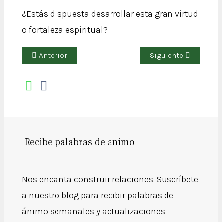
¿Estás dispuesta desarrollar esta gran virtud
o fortaleza espiritual?
Artículo anterior: En la humildad que viene de arriba h
Artículo siguiente: 
Anterior
Siguiente
Recibe palabras de animo
Nos encanta construir relaciones. Suscríbete
a nuestro blog para recibir palabras de
ánimo semanales y actualizaciones